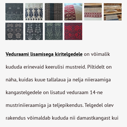
Veduraami lisamisega kiritelgedele
on võimalik
kududa erinevaid keerulisi mustreid. Piltidelt on
näha, kuidas kuue tallalaua ja nelja niieraamiga
kangastelgedele on lisatud veduraam 14-ne
mustriniieraamiga ja teljepikendus. Telgedel olev
rakendus võimaldab kududa nii damastkangast kui