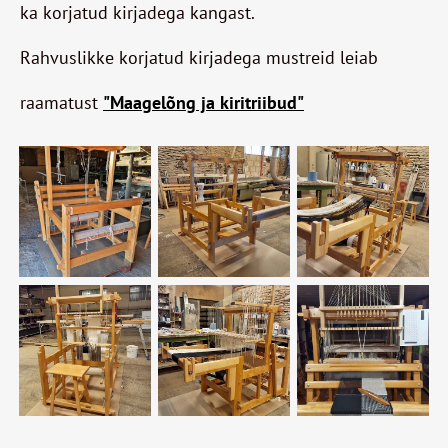
ka korjatud kirjadega kangast.
Rahvuslikke korjatud kirjadega mustreid leiab
raamatust
"Maagelõng ja kiritriibud"