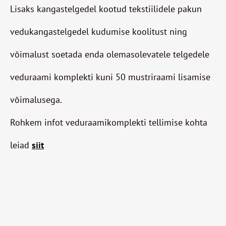
Lisaks kangastelgedel kootud tekstiilidele pakun
vedukangastelgedel kudumise koolitust ning
võimalust soetada enda olemasolevatele telgedele
veduraami komplekti kuni 50 mustriraami lisamise
võimalusega.
Rohkem infot veduraamikomplekti tellimise kohta
leiad
siit