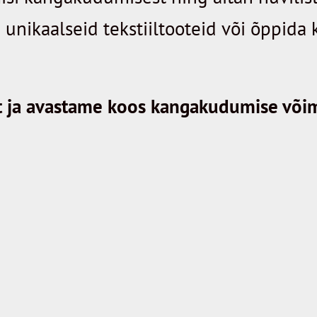
a unikaalseid tekstiiltooteid või õppid
t ja avastame koos kangakudumise või