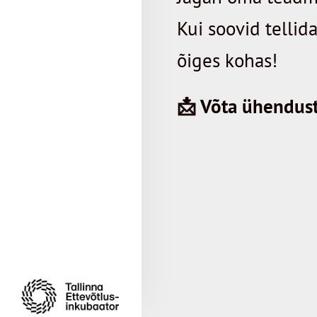
Kui soovid tellid
õiges kohas!
📩 Võta ühendus