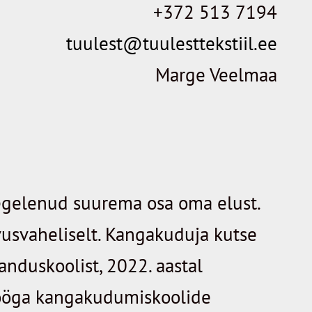
+372 513 7194
tuulest@tuulesttekstiil.ee
Marge Veelmaa
 tegelenud suurema osa oma elust.
vusvaheliselt. Kangakuduja kutse
nduskoolist, 2022. aastal
tööga kangakudumiskoolide