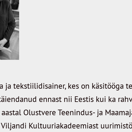
ja tekstiilidisainer, kes on käsitööga
täiendanud ennast nii Eestis kui ka rah
aastal Olustvere Teenindus- ja Maamaja
 Viljandi Kultuuriakadeemiast uurimis