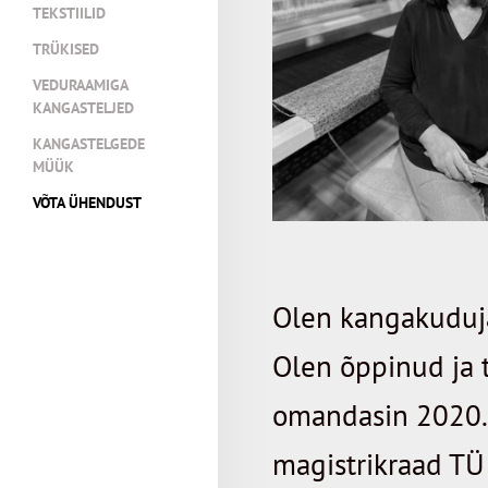
TEKSTIILID
TRÜKISED
VEDURAAMIGA
KANGASTELJED
KANGASTELGEDE
MÜÜK
VÕTA ÜHENDUST
Olen kangakuduja 
Olen õppinud ja 
omandasin 2020. 
magistrikraad TÜ