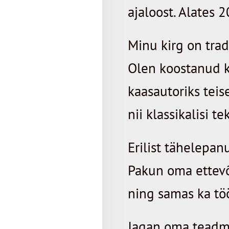
ajaloost. Alates 
Minu kirg on tra
Olen koostanud k
kaasautoriks teis
nii klassikalisi 
Erilist tähelepa
Pakun oma ettevõ
ning samas ka tö
Jagan oma teadmi