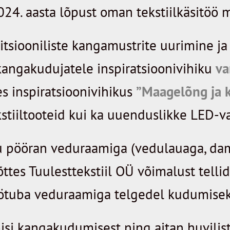
2024. aasta lõpust oman tekstiilkäsitöö m
ditsiooniliste kangamustrite uurimine 
angakudujatele inspiratsioonivihiku
va
es inspiratsioonivihikus
”Maagelõng ja ki
tekstiiltooteid kui ka uuenduslikke LED
nu pööran veduraamiga (vedulauaga, da
ttes Tuulesttekstiil OÜ võimalust tel
ötuba veduraamiga telgedel kudumisek
si kangakudumisest ning aitan huvilist