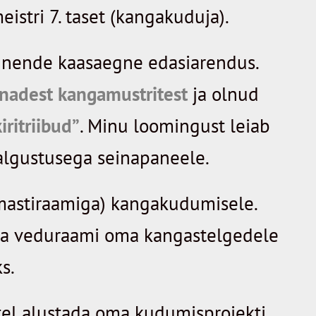
eistri 7. taset (kangakuduja).
ja nende kaasaegne edasiarendus.
nadest kangamustritest
ja olnud
ritriibud”
. Minu loomingust leiab
-valgustusega seinapaneele.
mastiraamiga) kangakudumisele.
lida veduraami oma kangastelgedele
s.
el alustada oma kudumisprojekti.