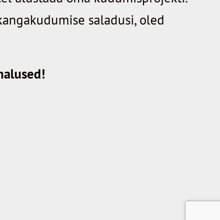
a kangakudumise saladusi, oled
malused!